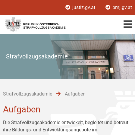
Zur
Zum
Zum
justiz.gv.at
bmj.gv.at
Hauptnavigation
Inhalt
Untermenü
[1]
[2]
[3]
REPUBLIK ÖSTERREICH
STRAFVOLLZUGSAKADEMIE
Strafvollzugsakademie
Strafvollzugsakademie
Aufgaben
Aufgaben
Die Strafvollzugsakademie entwickelt, begleitet und betreut
ihre Bildungs- und Entwicklungsangebote im