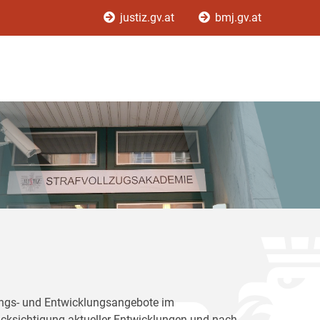
justiz.gv.at
bmj.gv.at
dungs- und Entwicklungsangebote im
rücksichtigung aktueller Entwicklungen und nach