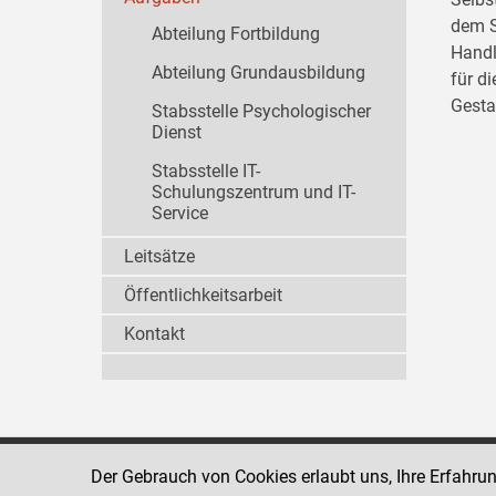
dem S
Abteilung Fortbildung
Handl
Abteilung Grundausbildung
für d
Gesta
Stabsstelle Psychologischer
Dienst
Stabsstelle IT-
Schulungszentrum und IT-
Service
Leitsätze
Öffentlichkeitsarbeit
Kontakt
Der Gebrauch von Cookies erlaubt uns, Ihre Erfahru
Strafvollzugsakademie
1080 Wien