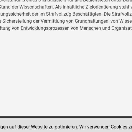
tand der Wissenschaften. Als inhaltliche Zielorientierung ste
ungssicherheit der im Strafvollzug Beschäftigten. Die Strafvo
ie Sicherstellung der Vermittlung von Grundhaltungen, von Wissen
ltung von Entwicklungsprozessen von Menschen und Organisat
ngen auf dieser Website zu optimieren. Wir verwenden Cookies z
Social Media Kanäle