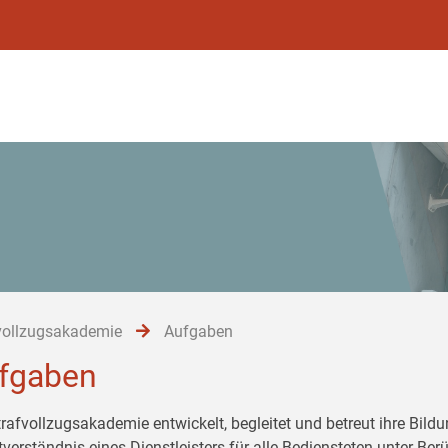
vollzugsakademie
Aufgaben
fgaben
trafvollzugsakademie entwickelt, begleitet und betreut ihre Bil
tverständnis eines Dienstleisters für alle Bediensteten unter Be