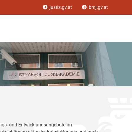
justiz.gv.at
bmj.gv.at
dungs- und Entwicklungsangebote im
rücksichtigung aktueller Entwicklungen und nach