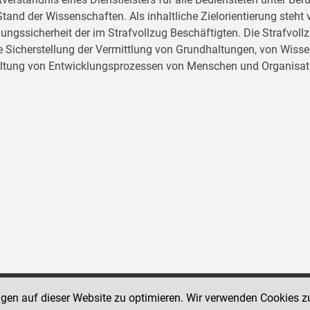
tand der Wissenschaften. Als inhaltliche Zielorientierung ste
ungssicherheit der im Strafvollzug Beschäftigten. Die Strafvo
ie Sicherstellung der Vermittlung von Grundhaltungen, von Wissen
ltung von Entwicklungsprozessen von Menschen und Organisat
ngen auf dieser Website zu optimieren. Wir verwenden Cookies z
Social Media Kanäle