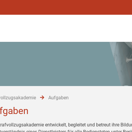
vollzugsakademie
Aufgaben
fgaben
trafvollzugsakademie entwickelt, begleitet und betreut ihre Bil
tverständnis eines Dienstleisters für alle Bediensteten unter Be