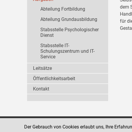
dem S
Abteilung Fortbildung
Handl
Abteilung Grundausbildung
für d
Gesta
Stabsstelle Psychologischer
Dienst
Stabsstelle IT-
Schulungszentrum und IT-
Service
Leitsätze
Öffentlichkeitsarbeit
Kontakt
Der Gebrauch von Cookies erlaubt uns, Ihre Erfahru
Strafvollzugsakademie
1080 Wien