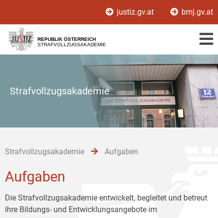
Zur
Zum
Zum
justiz.gv.at
bmj.gv.at
Hauptnavigation
Inhalt
Untermenü
[1]
[2]
[3]
REPUBLIK ÖSTERREICH
STRAFVOLLZUGSAKADEMIE
Strafvollzugsakademie
Strafvollzugsakademie
Aufgaben
Aufgaben
Die Strafvollzugsakademie entwickelt, begleitet und betreut
ihre Bildungs- und Entwicklungsangebote im