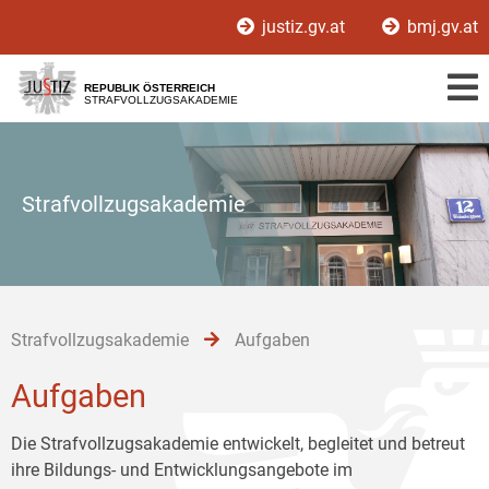
Zur
Zum
Zum
justiz.gv.at
bmj.gv.at
Hauptnavigation
Inhalt
Untermenü
[1]
[2]
[3]
REPUBLIK ÖSTERREICH
STRAFVOLLZUGSAKADEMIE
Strafvollzugsakademie
Strafvollzugsakademie
Aufgaben
Aufgaben
Die Strafvollzugsakademie entwickelt, begleitet und betreut
ihre Bildungs- und Entwicklungsangebote im