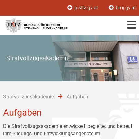
Zur
Zum
Zum
justiz.gv.at
bmj.gv.at
Hauptnavigation
Inhalt
Untermenü
[1]
[2]
[3]
REPUBLIK ÖSTERREICH
STRAFVOLLZUGSAKADEMIE
Strafvollzugsakademie
Strafvollzugsakademie
Aufgaben
Aufgaben
Die Strafvollzugsakademie entwickelt, begleitet und betreut
ihre Bildungs- und Entwicklungsangebote im