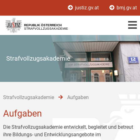
Zur
Zum
Zum
justiz.gv.at
bmj.gv.at
Hauptnavigation
Inhalt
Untermenü
[1]
[2]
[3]
REPUBLIK ÖSTERREICH
STRAFVOLLZUGSAKADEMIE
Strafvollzugsakademie
Strafvollzugsakademie
Aufgaben
Aufgaben
Die Strafvollzugsakademie entwickelt, begleitet und betreut
ihre Bildungs- und Entwicklungsangebote im