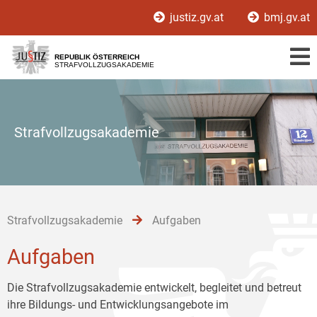
Zur
Zum
Zum
justiz.gv.at
bmj.gv.at
Hauptnavigation
Inhalt
Untermenü
[1]
[2]
[3]
REPUBLIK ÖSTERREICH
STRAFVOLLZUGSAKADEMIE
Strafvollzugsakademie
Strafvollzugsakademie
Aufgaben
Aufgaben
Die Strafvollzugsakademie entwickelt, begleitet und betreut
ihre Bildungs- und Entwicklungsangebote im