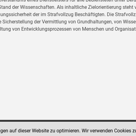
tand der Wissenschaften. Als inhaltliche Zielorientierung ste
ungssicherheit der im Strafvollzug Beschäftigten. Die Strafvo
ie Sicherstellung der Vermittlung von Grundhaltungen, von Wissen
ltung von Entwicklungsprozessen von Menschen und Organisat
ngen auf dieser Website zu optimieren. Wir verwenden Cookies z
Social Media Kanäle