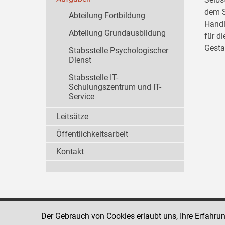
dem S
Abteilung Fortbildung
Handl
Abteilung Grundausbildung
für d
Gesta
Stabsstelle Psychologischer
Dienst
Stabsstelle IT-
Schulungszentrum und IT-
Service
Leitsätze
Öffentlichkeitsarbeit
Kontakt
Der Gebrauch von Cookies erlaubt uns, Ihre Erfahru
Strafvollzugsakademie
1080 Wien