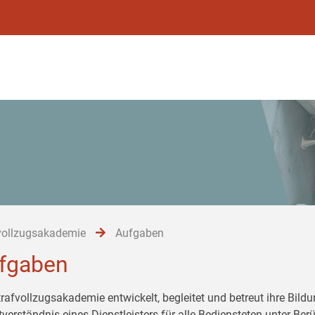
vollzugsakademie
Aufgaben
fgaben
trafvollzugsakademie entwickelt, begleitet und betreut ihre Bil
tverständnis eines Dienstleisters für alle Bediensteten unter Be