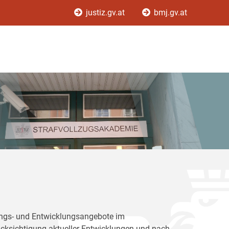
justiz.gv.at
bmj.gv.at
dungs- und Entwicklungsangebote im
rücksichtigung aktueller Entwicklungen und nach