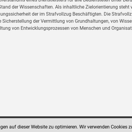
tand der Wissenschaften. Als inhaltliche Zielorientierung ste
ungssicherheit der im Strafvollzug Beschäftigten. Die Strafvo
ie Sicherstellung der Vermittlung von Grundhaltungen, von Wissen
ltung von Entwicklungsprozessen von Menschen und Organisat
ngen auf dieser Website zu optimieren. Wir verwenden Cookies z
Social Media Kanäle