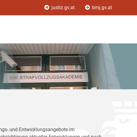
justiz.gv.at
bmj.gv.at
dungs- und Entwicklungsangebote im
rücksichtigung aktueller Entwicklungen und nach