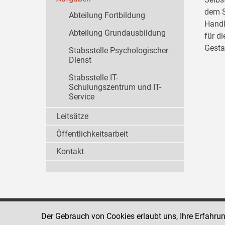
dem S
Abteilung Fortbildung
Handl
Abteilung Grundausbildung
für d
Gesta
Stabsstelle Psychologischer
Dienst
Stabsstelle IT-
Schulungszentrum und IT-
Service
Leitsätze
Öffentlichkeitsarbeit
Kontakt
Der Gebrauch von Cookies erlaubt uns, Ihre Erfahru
Strafvollzugsakademie
1080 Wien