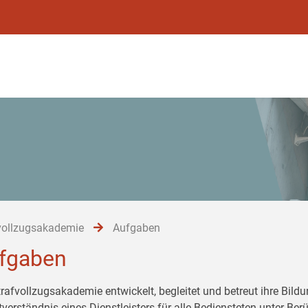
vollzugsakademie
Aufgaben
fgaben
trafvollzugsakademie entwickelt, begleitet und betreut ihre Bil
tverständnis eines Dienstleisters für alle Bediensteten unter Be