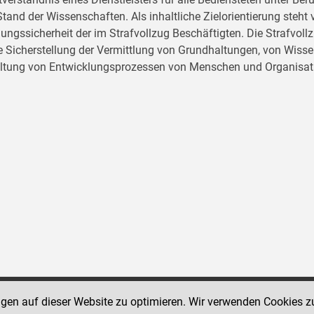
tand der Wissenschaften. Als inhaltliche Zielorientierung ste
ungssicherheit der im Strafvollzug Beschäftigten. Die Strafvo
ie Sicherstellung der Vermittlung von Grundhaltungen, von Wissen
ltung von Entwicklungsprozessen von Menschen und Organisat
ngen auf dieser Website zu optimieren. Wir verwenden Cookies z
Social Media Kanäle