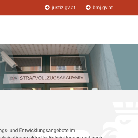
justiz.gv.at
bmj.gv.at
dungs- und Entwicklungsangebote im
rücksichtigung aktueller Entwicklungen und nach