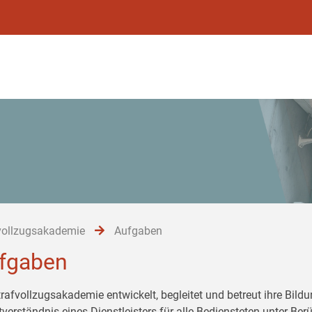
vollzugsakademie
Aufgaben
fgaben
trafvollzugsakademie entwickelt, begleitet und betreut ihre Bil
tverständnis eines Dienstleisters für alle Bediensteten unter Be