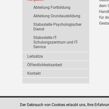
dem S
Abteilung Fortbildung
Handl
Abteilung Grundausbildung
für d
Gesta
Stabsstelle Psychologischer
Dienst
Stabsstelle IT-
Schulungszentrum und IT-
Service
Leitsätze
Öffentlichkeitsarbeit
Kontakt
Der Gebrauch von Cookies erlaubt uns, Ihre Erfahru
Strafvollzugsakademie
1080 Wien