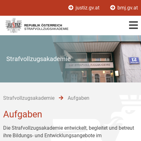
Zur
Zum
Zum
justiz.gv.at
bmj.gv.at
Hauptnavigation
Inhalt
Untermenü
[1]
[2]
[3]
REPUBLIK ÖSTERREICH
STRAFVOLLZUGSAKADEMIE
Strafvollzugsakademie
Strafvollzugsakademie
Aufgaben
Aufgaben
Die Strafvollzugsakademie entwickelt, begleitet und betreut
ihre Bildungs- und Entwicklungsangebote im