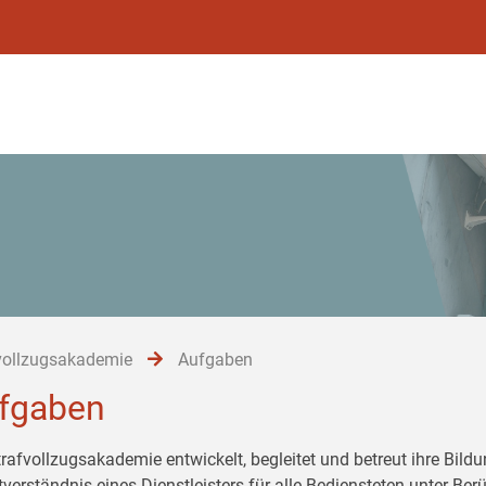
vollzugsakademie
Aufgaben
fgaben
trafvollzugsakademie entwickelt, begleitet und betreut ihre Bil
tverständnis eines Dienstleisters für alle Bediensteten unter Be