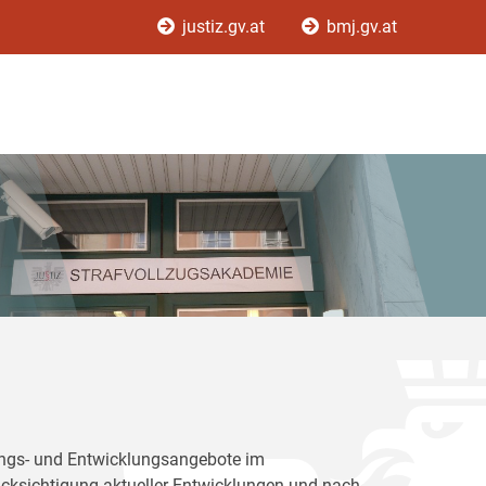
justiz.gv.at
bmj.gv.at
dungs- und Entwicklungsangebote im
rücksichtigung aktueller Entwicklungen und nach