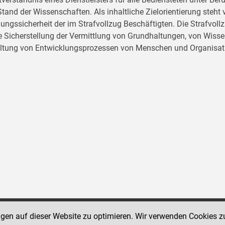
tand der Wissenschaften. Als inhaltliche Zielorientierung ste
ungssicherheit der im Strafvollzug Beschäftigten. Die Strafvo
ie Sicherstellung der Vermittlung von Grundhaltungen, von Wissen
ltung von Entwicklungsprozessen von Menschen und Organisat
ngen auf dieser Website zu optimieren. Wir verwenden Cookies z
Social Media Kanäle