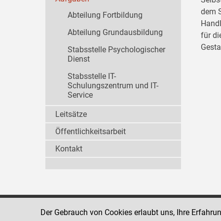
dem S
Abteilung Fortbildung
Handl
Abteilung Grundausbildung
für d
Gesta
Stabsstelle Psychologischer
Dienst
Stabsstelle IT-
Schulungszentrum und IT-
Service
Leitsätze
Öffentlichkeitsarbeit
Kontakt
Der Gebrauch von Cookies erlaubt uns, Ihre Erfahru
Strafvollzugsakademie
1080 Wien