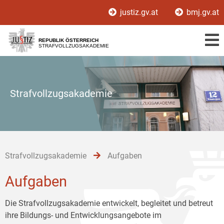
Zur
Zum
Zum
justiz.gv.at
bmj.gv.at
Hauptnavigation
Inhalt
Untermenü
[1]
[2]
[3]
REPUBLIK ÖSTERREICH
STRAFVOLLZUGSAKADEMIE
Strafvollzugsakademie
Strafvollzugsakademie
Aufgaben
Aufgaben
Die Strafvollzugsakademie entwickelt, begleitet und betreut
ihre Bildungs- und Entwicklungsangebote im