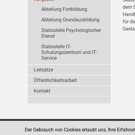
dem S
Abteilung Fortbildung
Handl
Abteilung Grundausbildung
für d
Gesta
Stabsstelle Psychologischer
Dienst
Stabsstelle IT-
Schulungszentrum und IT-
Service
Leitsätze
Öffentlichkeitsarbeit
Kontakt
Der Gebrauch von Cookies erlaubt uns, Ihre Erfahru
Strafvollzugsakademie
1080 Wien