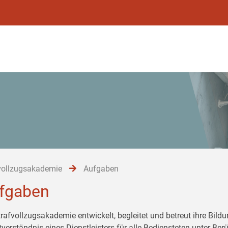
vollzugsakademie
Aufgaben
fgaben
trafvollzugsakademie entwickelt, begleitet und betreut ihre Bil
tverständnis eines Dienstleisters für alle Bediensteten unter Be