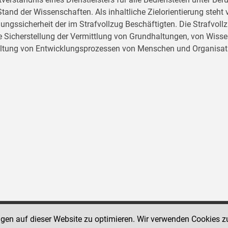
tand der Wissenschaften. Als inhaltliche Zielorientierung ste
ungssicherheit der im Strafvollzug Beschäftigten. Die Strafvo
ie Sicherstellung der Vermittlung von Grundhaltungen, von Wissen
ltung von Entwicklungsprozessen von Menschen und Organisat
ngen auf dieser Website zu optimieren. Wir verwenden Cookies z
Social Media Kanäle