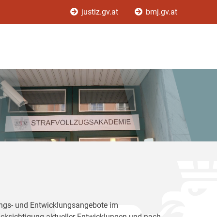
justiz.gv.at
bmj.gv.at
dungs- und Entwicklungsangebote im
rücksichtigung aktueller Entwicklungen und nach