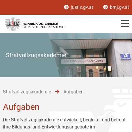
Zur
Zum
Zum
justiz.gv.at
bmj.gv.at
Hauptnavigation
Inhalt
Untermenü
[1]
[2]
[3]
REPUBLIK ÖSTERREICH
STRAFVOLLZUGSAKADEMIE
Strafvollzugsakademie
Strafvollzugsakademie
Aufgaben
Aufgaben
Die Strafvollzugsakademie entwickelt, begleitet und betreut
ihre Bildungs- und Entwicklungsangebote im