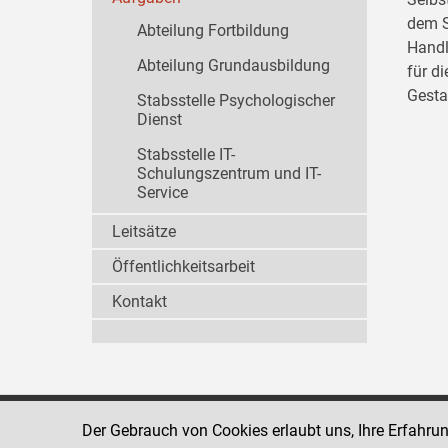
dem S
Abteilung Fortbildung
Handl
Abteilung Grundausbildung
für d
Gesta
Stabsstelle Psychologischer
Dienst
Stabsstelle IT-
Schulungszentrum und IT-
Service
Leitsätze
Öffentlichkeitsarbeit
Kontakt
Der Gebrauch von Cookies erlaubt uns, Ihre Erfahru
Strafvollzugsakademie
1080 Wien