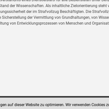
tand der Wissenschaften. Als inhaltliche Zielorientierung ste
ungssicherheit der im Strafvollzug Beschäftigten. Die Strafvo
ie Sicherstellung der Vermittlung von Grundhaltungen, von Wissen
ltung von Entwicklungsprozessen von Menschen und Organisat
ngen auf dieser Website zu optimieren. Wir verwenden Cookies z
Social Media Kanäle