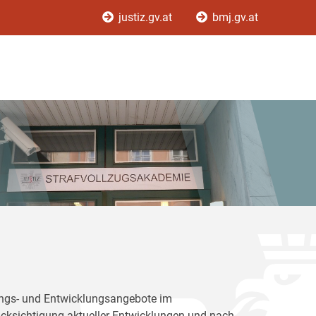
justiz.gv.at
bmj.gv.at
dungs- und Entwicklungsangebote im
rücksichtigung aktueller Entwicklungen und nach