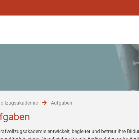
vollzugsakademie
Aufgaben
fgaben
trafvollzugsakademie entwickelt, begleitet und betreut ihre Bil
tverständnis eines Dienstleisters für alle Bediensteten unter Be