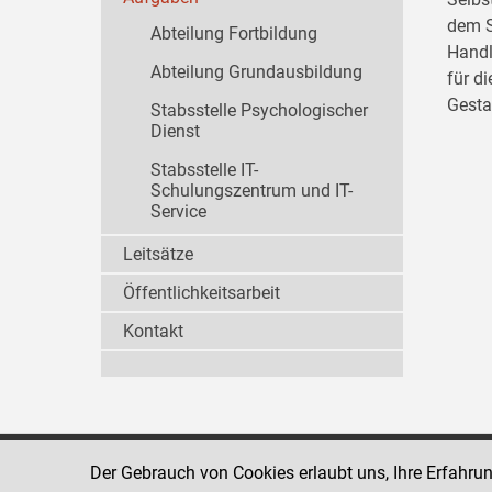
dem S
Abteilung Fortbildung
Handl
Abteilung Grundausbildung
für d
Gesta
Stabsstelle Psychologischer
Dienst
Stabsstelle IT-
Schulungszentrum und IT-
Service
Leitsätze
Öffentlichkeitsarbeit
Kontakt
Der Gebrauch von Cookies erlaubt uns, Ihre Erfahru
Strafvollzugsakademie
1080 Wien