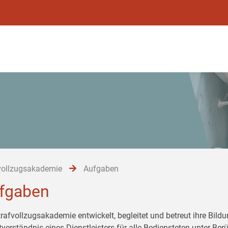
vollzugsakademie
Aufgaben
fgaben
trafvollzugsakademie entwickelt, begleitet und betreut ihre Bil
tverständnis eines Dienstleisters für alle Bediensteten unter Be