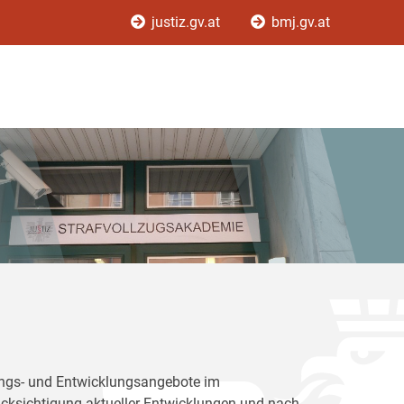
justiz.gv.at
bmj.gv.at
dungs- und Entwicklungsangebote im
rücksichtigung aktueller Entwicklungen und nach