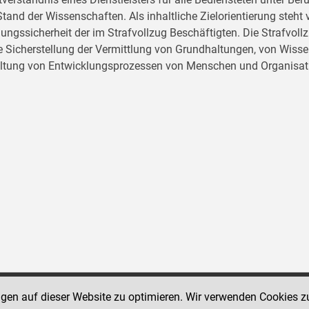
tand der Wissenschaften. Als inhaltliche Zielorientierung ste
ungssicherheit der im Strafvollzug Beschäftigten. Die Strafvo
ie Sicherstellung der Vermittlung von Grundhaltungen, von Wissen
ltung von Entwicklungsprozessen von Menschen und Organisat
ngen auf dieser Website zu optimieren. Wir verwenden Cookies z
Social Media Kanäle