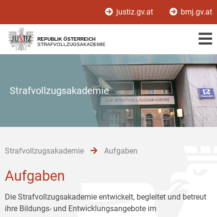
Zur
Zum
Zum
justiz.gv.at
bmj.gv.at
Hauptnavigation
Inhalt
Untermenü
[1]
[2]
[3]
REPUBLIK ÖSTERREICH
STRAFVOLLZUGSAKADEMIE
Strafvollzugsakademie
Strafvollzugsakademie
Aufgaben
Aufgaben
Die Strafvollzugsakademie entwickelt, begleitet und betreut
ihre Bildungs- und Entwicklungsangebote im