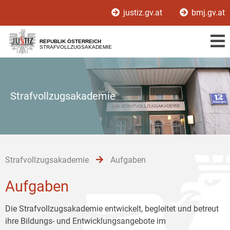
Zur
Zum
Zum
justiz.gv.at
bmj.gv.at
Hauptnavigation
Inhalt
Untermenü
[1]
[2]
[3]
REPUBLIK ÖSTERREICH
STRAFVOLLZUGSAKADEMIE
Strafvollzugsakademie
Strafvollzugsakademie
Aufgaben
Aufgaben
Die Strafvollzugsakademie entwickelt, begleitet und betreut
ihre Bildungs- und Entwicklungsangebote im