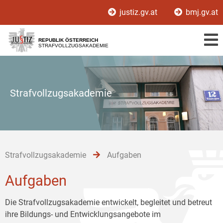
Zur
Zum
Zum
justiz.gv.at
bmj.gv.at
Hauptnavigation
Inhalt
Untermenü
[1]
[2]
[3]
REPUBLIK ÖSTERREICH
STRAFVOLLZUGSAKADEMIE
Strafvollzugsakademie
Strafvollzugsakademie
Aufgaben
Aufgaben
Die Strafvollzugsakademie entwickelt, begleitet und betreut
ihre Bildungs- und Entwicklungsangebote im