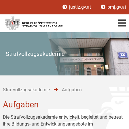
Zur
Zum
Zum
justiz.gv.at
bmj.gv.at
Hauptnavigation
Inhalt
Untermenü
[1]
[2]
[3]
REPUBLIK ÖSTERREICH
STRAFVOLLZUGSAKADEMIE
Strafvollzugsakademie
Strafvollzugsakademie
Aufgaben
Aufgaben
Die Strafvollzugsakademie entwickelt, begleitet und betreut
ihre Bildungs- und Entwicklungsangebote im