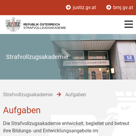
Zur
Zum
Zum
justiz.gv.at
bmj.gv.at
Hauptnavigation
Inhalt
Untermenü
[1]
[2]
[3]
REPUBLIK ÖSTERREICH
STRAFVOLLZUGSAKADEMIE
Strafvollzugsakademie
Strafvollzugsakademie
Aufgaben
Aufgaben
Die Strafvollzugsakademie entwickelt, begleitet und betreut
ihre Bildungs- und Entwicklungsangebote im