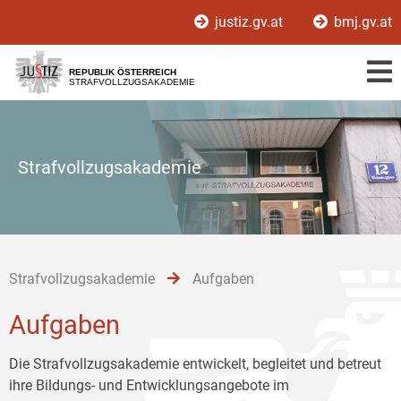
Zur
Zum
Zum
justiz.gv.at
bmj.gv.at
Hauptnavigation
Inhalt
Untermenü
[1]
[2]
[3]
REPUBLIK ÖSTERREICH
STRAFVOLLZUGSAKADEMIE
Strafvollzugsakademie
Strafvollzugsakademie
Aufgaben
Aufgaben
Die Strafvollzugsakademie entwickelt, begleitet und betreut
ihre Bildungs- und Entwicklungsangebote im