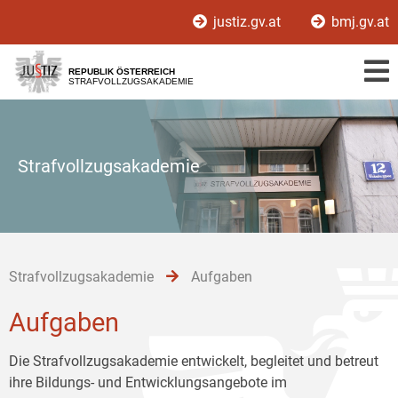
Zur
Zum
Zum
justiz.gv.at
bmj.gv.at
Hauptnavigation
Inhalt
Untermenü
[1]
[2]
[3]
REPUBLIK ÖSTERREICH
STRAFVOLLZUGSAKADEMIE
Strafvollzugsakademie
Strafvollzugsakademie
Aufgaben
Aufgaben
Die Strafvollzugsakademie entwickelt, begleitet und betreut
ihre Bildungs- und Entwicklungsangebote im