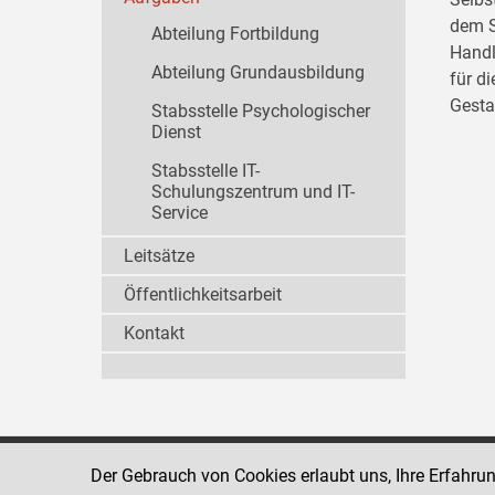
dem S
Abteilung Fortbildung
Handl
Abteilung Grundausbildung
für d
Gesta
Stabsstelle Psychologischer
Dienst
Stabsstelle IT-
Schulungszentrum und IT-
Service
Leitsätze
Öffentlichkeitsarbeit
Kontakt
Der Gebrauch von Cookies erlaubt uns, Ihre Erfahru
Strafvollzugsakademie
1080 Wien