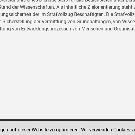
tand der Wissenschaften. Als inhaltliche Zielorientierung ste
ungssicherheit der im Strafvollzug Beschäftigten. Die Strafvo
ie Sicherstellung der Vermittlung von Grundhaltungen, von Wissen
ltung von Entwicklungsprozessen von Menschen und Organisat
ngen auf dieser Website zu optimieren. Wir verwenden Cookies z
Social Media Kanäle