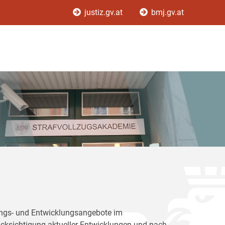
justiz.gv.at
bmj.gv.at
dungs- und Entwicklungsangebote im
rücksichtigung aktueller Entwicklungen und nach