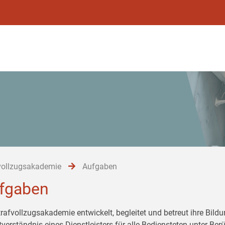
vollzugsakademie
Aufgaben
fgaben
trafvollzugsakademie entwickelt, begleitet und betreut ihre Bil
tverständnis eines Dienstleisters für alle Bediensteten unter Be