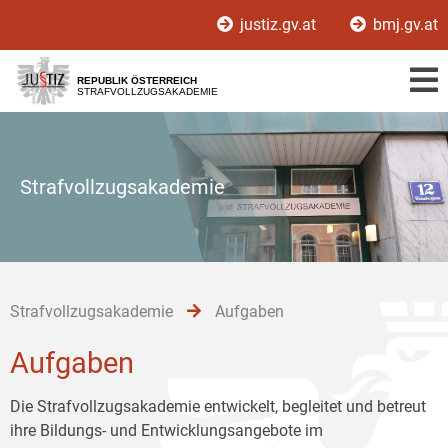
Zur
Zum
Zum
justiz.gv.at
bmj.gv.at
Hauptnavigation
Inhalt
Untermenü
[1]
[2]
[3]
REPUBLIK ÖSTERREICH
STRAFVOLLZUGSAKADEMIE
Strafvollzugsakademie
Strafvollzugsakademie
Aufgaben
Aufgaben
Die Strafvollzugsakademie entwickelt, begleitet und betreut
ihre Bildungs- und Entwicklungsangebote im