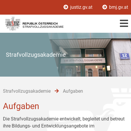
Zur
Zum
Zum
justiz.gv.at
bmj.gv.at
Hauptnavigation
Inhalt
Untermenü
[1]
[2]
[3]
REPUBLIK ÖSTERREICH
STRAFVOLLZUGSAKADEMIE
Strafvollzugsakademie
Strafvollzugsakademie
Aufgaben
Aufgaben
Die Strafvollzugsakademie entwickelt, begleitet und betreut
ihre Bildungs- und Entwicklungsangebote im