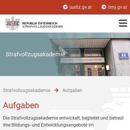
Zur
Zum
Zum
justiz.gv.at
bmj.gv.at
Hauptnavigation
Inhalt
Untermenü
[1]
[2]
[3]
REPUBLIK ÖSTERREICH
STRAFVOLLZUGSAKADEMIE
Strafvollzugsakademie
Strafvollzugsakademie
Aufgaben
Aufgaben
Die Strafvollzugsakademie entwickelt, begleitet und betreut
ihre Bildungs- und Entwicklungsangebote im