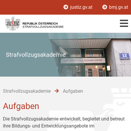
Zur
Zum
Zum
justiz.gv.at
bmj.gv.at
Hauptnavigation
Inhalt
Untermenü
[1]
[2]
[3]
REPUBLIK ÖSTERREICH
STRAFVOLLZUGSAKADEMIE
Strafvollzugsakademie
Strafvollzugsakademie
Aufgaben
Aufgaben
Die Strafvollzugsakademie entwickelt, begleitet und betreut
ihre Bildungs- und Entwicklungsangebote im