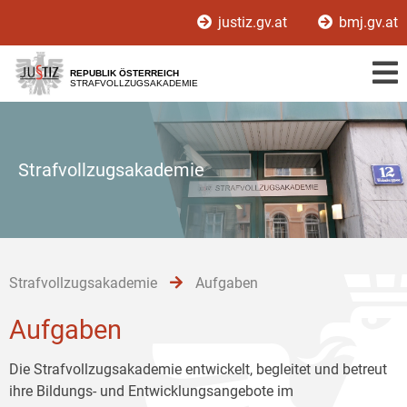
Zur
Zum
Zum
justiz.gv.at
bmj.gv.at
Hauptnavigation
Inhalt
Untermenü
[1]
[2]
[3]
REPUBLIK ÖSTERREICH
STRAFVOLLZUGSAKADEMIE
Strafvollzugsakademie
Strafvollzugsakademie
Aufgaben
Aufgaben
Die Strafvollzugsakademie entwickelt, begleitet und betreut
ihre Bildungs- und Entwicklungsangebote im