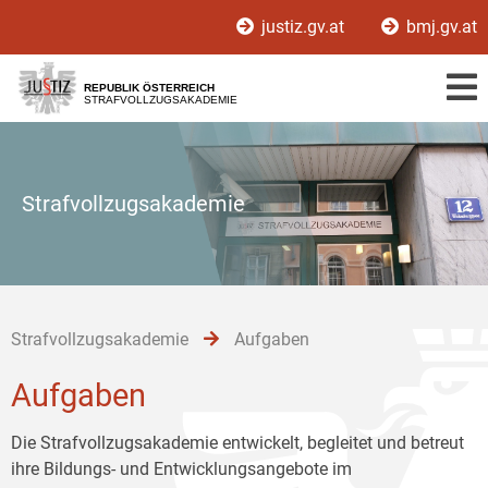
Zur
Zum
Zum
justiz.gv.at
bmj.gv.at
Hauptnavigation
Inhalt
Untermenü
[1]
[2]
[3]
REPUBLIK ÖSTERREICH
STRAFVOLLZUGSAKADEMIE
Strafvollzugsakademie
Strafvollzugsakademie
Aufgaben
Aufgaben
Die Strafvollzugsakademie entwickelt, begleitet und betreut
ihre Bildungs- und Entwicklungsangebote im