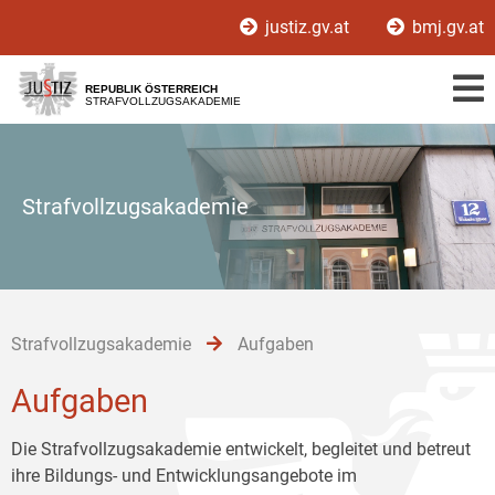
Zur
Zum
Zum
justiz.gv.at
bmj.gv.at
Hauptnavigation
Inhalt
Untermenü
[1]
[2]
[3]
REPUBLIK ÖSTERREICH
STRAFVOLLZUGSAKADEMIE
Strafvollzugsakademie
Strafvollzugsakademie
Aufgaben
Aufgaben
Die Strafvollzugsakademie entwickelt, begleitet und betreut
ihre Bildungs- und Entwicklungsangebote im