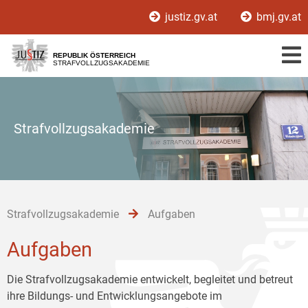
Zur
Zum
Zum
justiz.gv.at
bmj.gv.at
Hauptnavigation
Inhalt
Untermenü
[1]
[2]
[3]
REPUBLIK ÖSTERREICH
STRAFVOLLZUGSAKADEMIE
Strafvollzugsakademie
Strafvollzugsakademie
Aufgaben
Aufgaben
Die Strafvollzugsakademie entwickelt, begleitet und betreut
ihre Bildungs- und Entwicklungsangebote im