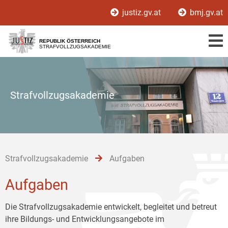
Zur
Zum
Zum
justiz.gv.at
bmj.gv.at
Hauptnavigation
Inhalt
Untermenü
[1]
[2]
[3]
REPUBLIK ÖSTERREICH
STRAFVOLLZUGSAKADEMIE
Strafvollzugsakademie
Strafvollzugsakademie
Aufgaben
Aufgaben
Die Strafvollzugsakademie entwickelt, begleitet und betreut
ihre Bildungs- und Entwicklungsangebote im