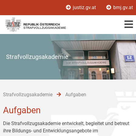
Zur
Zum
Zum
justiz.gv.at
bmj.gv.at
Hauptnavigation
Inhalt
Untermenü
[1]
[2]
[3]
REPUBLIK ÖSTERREICH
STRAFVOLLZUGSAKADEMIE
Strafvollzugsakademie
Strafvollzugsakademie
Aufgaben
Aufgaben
Die Strafvollzugsakademie entwickelt, begleitet und betreut
ihre Bildungs- und Entwicklungsangebote im