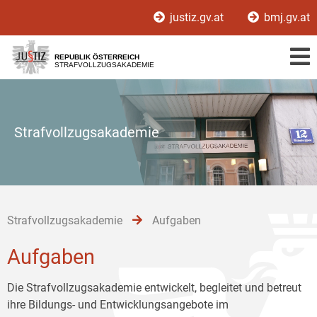
Zur
Zum
Zum
justiz.gv.at
bmj.gv.at
Hauptnavigation
Inhalt
Untermenü
[1]
[2]
[3]
REPUBLIK ÖSTERREICH
STRAFVOLLZUGSAKADEMIE
Strafvollzugsakademie
Strafvollzugsakademie
Aufgaben
Aufgaben
Die Strafvollzugsakademie entwickelt, begleitet und betreut
ihre Bildungs- und Entwicklungsangebote im