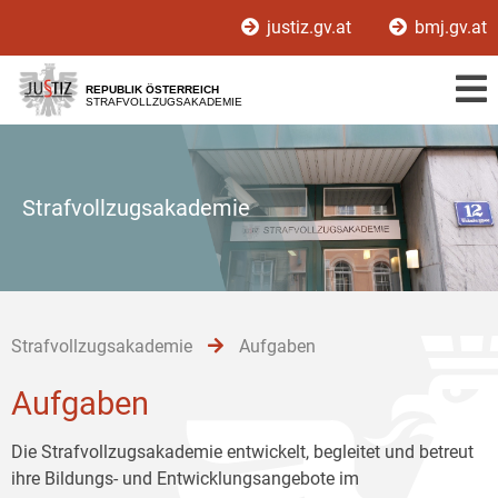
Zur
Zum
Zum
justiz.gv.at
bmj.gv.at
Hauptnavigation
Inhalt
Untermenü
[1]
[2]
[3]
REPUBLIK ÖSTERREICH
STRAFVOLLZUGSAKADEMIE
Strafvollzugsakademie
Strafvollzugsakademie
Aufgaben
Aufgaben
Die Strafvollzugsakademie entwickelt, begleitet und betreut
ihre Bildungs- und Entwicklungsangebote im