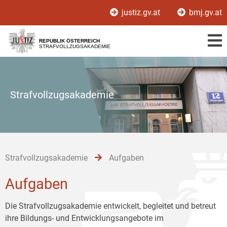
Zur
Zum
Zum
justiz.gv.at
bmj.gv.at
Hauptnavigation
Inhalt
Untermenü
[1]
[2]
[3]
REPUBLIK ÖSTERREICH
STRAFVOLLZUGSAKADEMIE
Strafvollzugsakademie
Strafvollzugsakademie
Aufgaben
Aufgaben
Die Strafvollzugsakademie entwickelt, begleitet und betreut
ihre Bildungs- und Entwicklungsangebote im