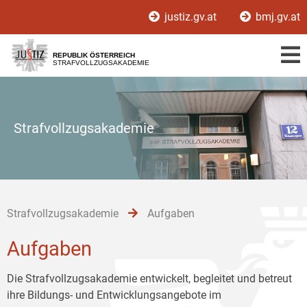
Zur
Zum
Zum
justiz.gv.at
bmj.gv.at
Hauptnavigation
Inhalt
Untermenü
[1]
[2]
[3]
REPUBLIK ÖSTERREICH
STRAFVOLLZUGSAKADEMIE
Strafvollzugsakademie
Strafvollzugsakademie
Aufgaben
Aufgaben
Die Strafvollzugsakademie entwickelt, begleitet und betreut
ihre Bildungs- und Entwicklungsangebote im