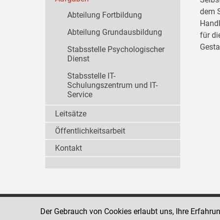
dem S
Abteilung Fortbildung
Handl
Abteilung Grundausbildung
für d
Gesta
Stabsstelle Psychologischer
Dienst
Stabsstelle IT-
Schulungszentrum und IT-
Service
Leitsätze
Öffentlichkeitsarbeit
Kontakt
Der Gebrauch von Cookies erlaubt uns, Ihre Erfahru
Strafvollzugsakademie
1080 Wien