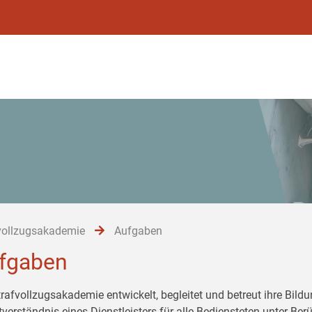
vollzugsakademie
Aufgaben
fgaben
trafvollzugsakademie entwickelt, begleitet und betreut ihre Bil
tverständnis eines Dienstleisters für alle Bediensteten unter Be