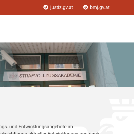
justiz.gv.at
bmj.gv.at
dungs- und Entwicklungsangebote im
rücksichtigung aktueller Entwicklungen und nach