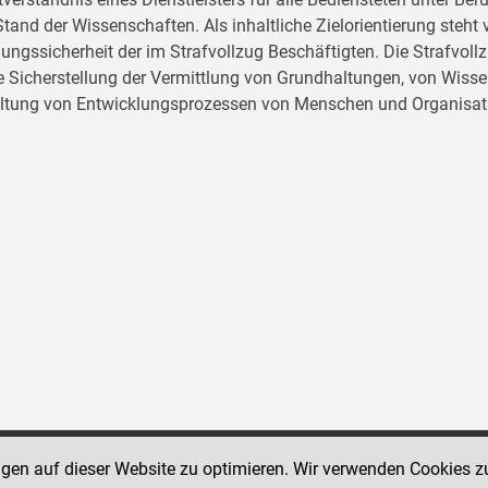
tand der Wissenschaften. Als inhaltliche Zielorientierung ste
ungssicherheit der im Strafvollzug Beschäftigten. Die Strafvo
ie Sicherstellung der Vermittlung von Grundhaltungen, von Wissen
ltung von Entwicklungsprozessen von Menschen und Organisat
ngen auf dieser Website zu optimieren. Wir verwenden Cookies z
Social Media Kanäle