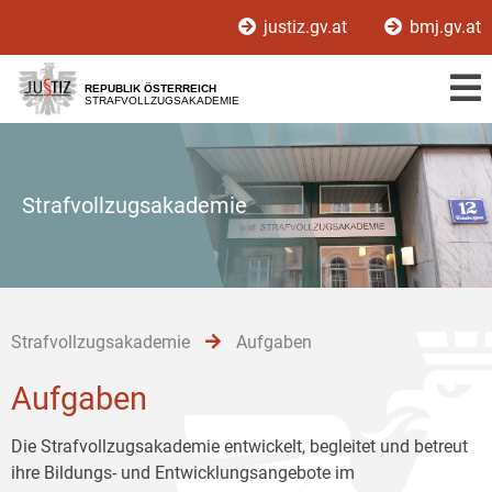
Zur
Zum
Zum
justiz.gv.at
bmj.gv.at
Hauptnavigation
Inhalt
Untermenü
[1]
[2]
[3]
REPUBLIK ÖSTERREICH
STRAFVOLLZUGSAKADEMIE
Strafvollzugsakademie
Strafvollzugsakademie
Aufgaben
Aufgaben
Die Strafvollzugsakademie entwickelt, begleitet und betreut
ihre Bildungs- und Entwicklungsangebote im