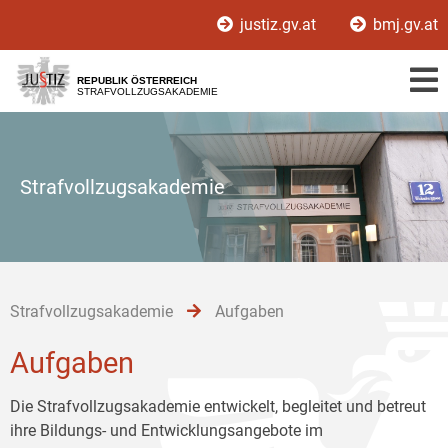
Zur
Zum
Zum
justiz.gv.at
bmj.gv.at
Hauptnavigation
Inhalt
Untermenü
[1]
[2]
[3]
REPUBLIK ÖSTERREICH
STRAFVOLLZUGSAKADEMIE
Strafvollzugsakademie
Strafvollzugsakademie
Aufgaben
Aufgaben
Die Strafvollzugsakademie entwickelt, begleitet und betreut
ihre Bildungs- und Entwicklungsangebote im