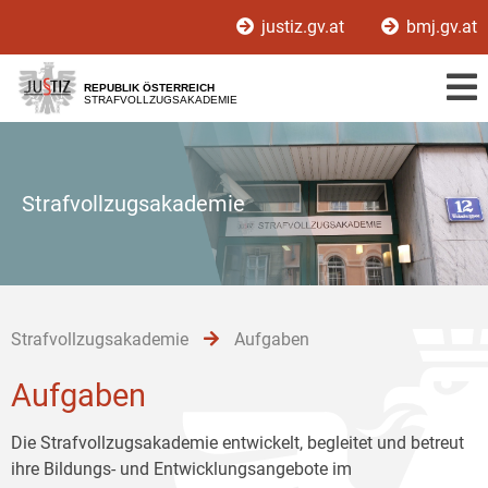
Zur
Zum
Zum
justiz.gv.at
bmj.gv.at
Hauptnavigation
Inhalt
Untermenü
[1]
[2]
[3]
REPUBLIK ÖSTERREICH
STRAFVOLLZUGSAKADEMIE
Strafvollzugsakademie
Strafvollzugsakademie
Aufgaben
Aufgaben
Die Strafvollzugsakademie entwickelt, begleitet und betreut
ihre Bildungs- und Entwicklungsangebote im