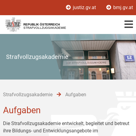
Zur
Zum
Zum
justiz.gv.at
bmj.gv.at
Hauptnavigation
Inhalt
Untermenü
[1]
[2]
[3]
REPUBLIK ÖSTERREICH
STRAFVOLLZUGSAKADEMIE
Strafvollzugsakademie
Strafvollzugsakademie
Aufgaben
Aufgaben
Die Strafvollzugsakademie entwickelt, begleitet und betreut
ihre Bildungs- und Entwicklungsangebote im