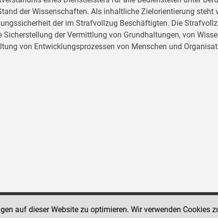
tand der Wissenschaften. Als inhaltliche Zielorientierung ste
ungssicherheit der im Strafvollzug Beschäftigten. Die Strafvo
ie Sicherstellung der Vermittlung von Grundhaltungen, von Wissen
ltung von Entwicklungsprozessen von Menschen und Organisat
ngen auf dieser Website zu optimieren. Wir verwenden Cookies z
Social Media Kanäle