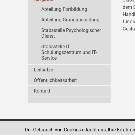
dem S
Abteilung Fortbildung
Handl
Abteilung Grundausbildung
für d
Gesta
Stabsstelle Psychologischer
Dienst
Stabsstelle IT-
Schulungszentrum und IT-
Service
Leitsätze
Öffentlichkeitsarbeit
Kontakt
Der Gebrauch von Cookies erlaubt uns, Ihre Erfahru
Strafvollzugsakademie
1080 Wien