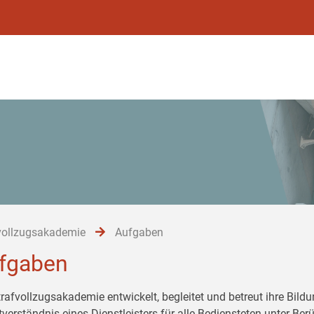
vollzugsakademie
Aufgaben
fgaben
trafvollzugsakademie entwickelt, begleitet und betreut ihre Bil
tverständnis eines Dienstleisters für alle Bediensteten unter Be