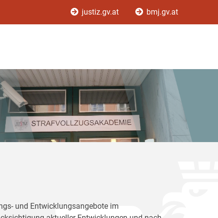
justiz.gv.at
bmj.gv.at
dungs- und Entwicklungsangebote im
rücksichtigung aktueller Entwicklungen und nach