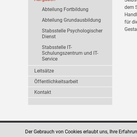
dem S
Abteilung Fortbildung
Handl
Abteilung Grundausbildung
für d
Gesta
Stabsstelle Psychologischer
Dienst
Stabsstelle IT-
Schulungszentrum und IT-
Service
Leitsätze
Öffentlichkeitsarbeit
Kontakt
Der Gebrauch von Cookies erlaubt uns, Ihre Erfahru
Strafvollzugsakademie
1080 Wien