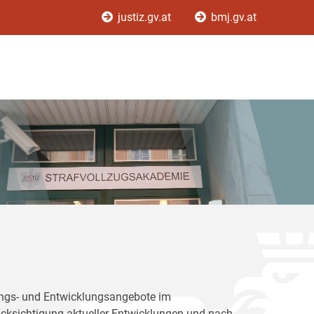
justiz.gv.at
bmj.gv.at
dungs- und Entwicklungsangebote im
rücksichtigung aktueller Entwicklungen und nach