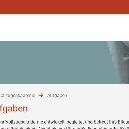
vollzugsakademie
Aufgaben
fgaben
trafvollzugsakademie entwickelt, begleitet und betreut ihre Bil
tverständnis eines Dienstleisters für alle Bediensteten unter Be