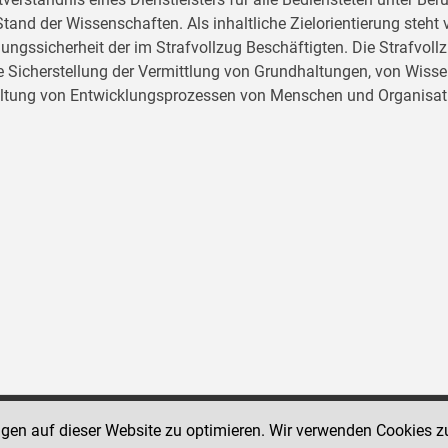
tand der Wissenschaften. Als inhaltliche Zielorientierung ste
ungssicherheit der im Strafvollzug Beschäftigten. Die Strafvo
ie Sicherstellung der Vermittlung von Grundhaltungen, von Wissen
ltung von Entwicklungsprozessen von Menschen und Organisat
ngen auf dieser Website zu optimieren. Wir verwenden Cookies z
Social Media Kanäle