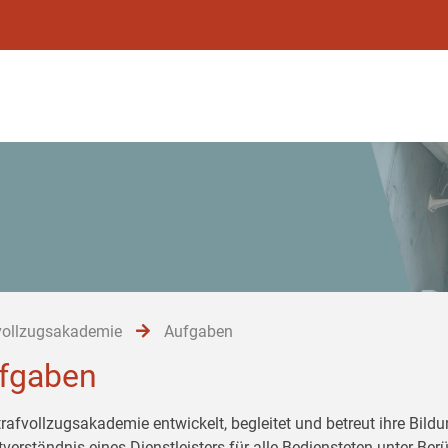
vollzugsakademie
Aufgaben
fgaben
trafvollzugsakademie entwickelt, begleitet und betreut ihre Bil
tverständnis eines Dienstleisters für alle Bediensteten unter Be