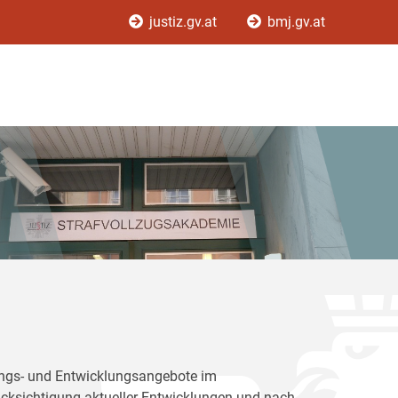
justiz.gv.at
bmj.gv.at
dungs- und Entwicklungsangebote im
rücksichtigung aktueller Entwicklungen und nach