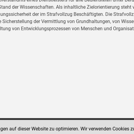
tand der Wissenschaften. Als inhaltliche Zielorientierung ste
ungssicherheit der im Strafvollzug Beschäftigten. Die Strafvo
ie Sicherstellung der Vermittlung von Grundhaltungen, von Wissen
ltung von Entwicklungsprozessen von Menschen und Organisat
ngen auf dieser Website zu optimieren. Wir verwenden Cookies z
Social Media Kanäle