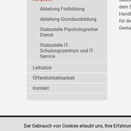
dem S
Abteilung Fortbildung
Handl
Abteilung Grundausbildung
für d
Gesta
Stabsstelle Psychologischer
Dienst
Stabsstelle IT-
Schulungszentrum und IT-
Service
Leitsätze
Öffentlichkeitsarbeit
Kontakt
Der Gebrauch von Cookies erlaubt uns, Ihre Erfahru
Strafvollzugsakademie
1080 Wien