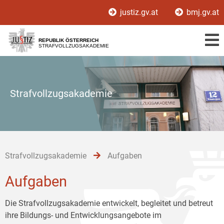
Zur
Zum
Zum
justiz.gv.at
bmj.gv.at
Hauptnavigation
Inhalt
Untermenü
[1]
[2]
[3]
REPUBLIK ÖSTERREICH
STRAFVOLLZUGSAKADEMIE
Strafvollzugsakademie
Strafvollzugsakademie
Aufgaben
Aufgaben
Die Strafvollzugsakademie entwickelt, begleitet und betreut
ihre Bildungs- und Entwicklungsangebote im