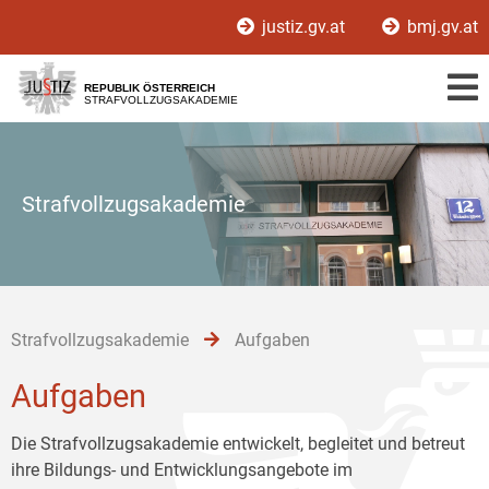
Zur
Zum
Zum
justiz.gv.at
bmj.gv.at
Hauptnavigation
Inhalt
Untermenü
[1]
[2]
[3]
REPUBLIK ÖSTERREICH
STRAFVOLLZUGSAKADEMIE
Strafvollzugsakademie
Strafvollzugsakademie
Aufgaben
Aufgaben
Die Strafvollzugsakademie entwickelt, begleitet und betreut
ihre Bildungs- und Entwicklungsangebote im